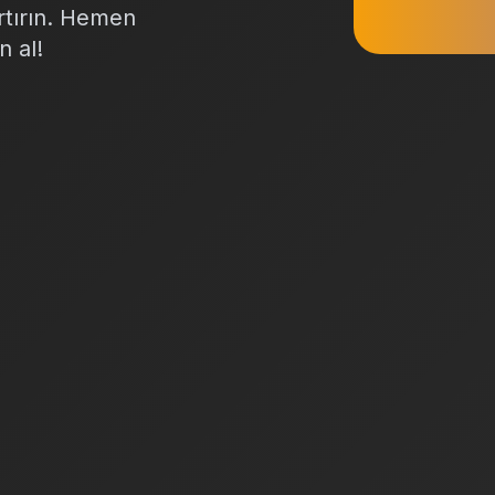
artırın. Hemen
n al!