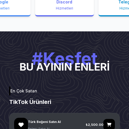
ogle
Discord
Tele
etleri
Hizmetleri
Hizme
#Keşfet
BU AYININ ENLERİ
En Çok Satan
TikTok Ürünleri
Türk Beğeni Satın Al
₺2,500.00
Beğeni Satın Al