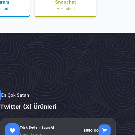
gram
Snapchat
tleri
Hizmetleri
En Çok Satan
Twitter (X) Ürünleri
Türk Beğeni Satın Al
₺550.00
Beğeni Satın Al