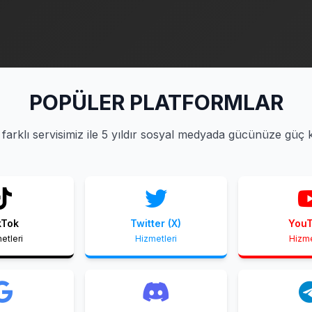
POPÜLER PLATFORMLAR
farklı servisimiz ile 5 yıldır sosyal medyada gücünüze güç 
kTok
Twitter (X)
You
etleri
Hizmetleri
Hizme