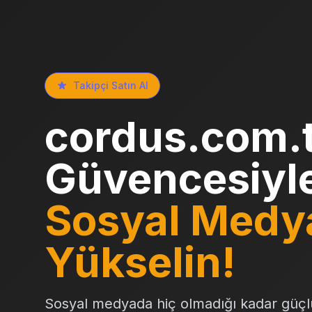
Takipçi Satın Al
cordus.com.
Güvencesiyl
Sosyal Medy
Yükselin!
Sosyal medyada hiç olmadığı kadar güçl