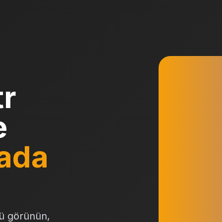
tr
e
ada
ü görünün,