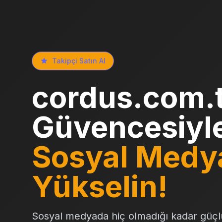
Takipçi Satın Al
cordus.com.
Güvencesiyl
Sosyal Medy
Yükselin!
Sosyal medyada hiç olmadığı kadar güçl