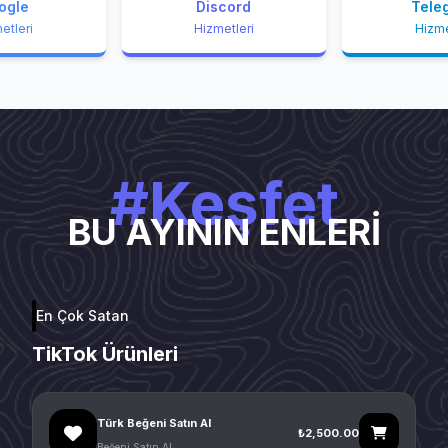
ogle
Discord
Tele
etleri
Hizmetleri
Hizme
#Keşfet
BU AYININ ENLERİ
En Çok Satan
TikTok Ürünleri
Türk Beğeni Satın Al
₺2,500.00
Beğeni Satın Al