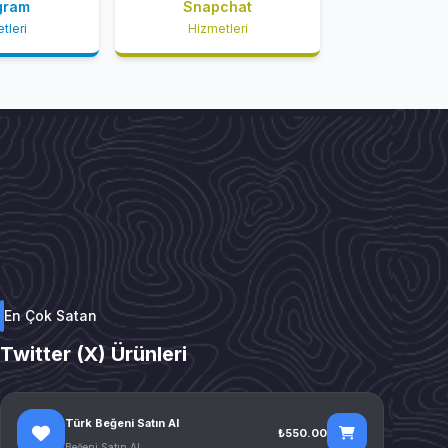
gram
Snapchat
tleri
Hizmetleri
En Çok Satan
Twitter (X) Ürünleri
Türk Beğeni Satın Al
₺550.00
Beğeni Satın Al