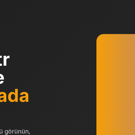
tr
e
ada
ü görünün,