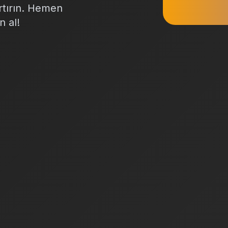
artırın. Hemen
n al!