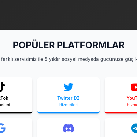
POPÜLER PLATFORMLAR
farklı servisimiz ile 5 yıldır sosyal medyada gücünüze güç 
kTok
Twitter (X)
You
etleri
Hizmetleri
Hizme